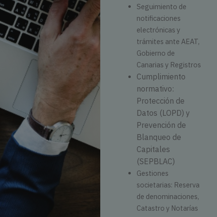
Seguimiento de
notificaciones
electrónicas y
trámites ante AEAT,
Gobierno de
Canarias y Registros
Cumplimiento
normativo:
Protección de
Datos (LOPD) y
Prevención de
Blanqueo de
Capitales
(SEPBLAC)
Gestiones
societarias: Reserva
de denominaciones,
Catastro y Notarías