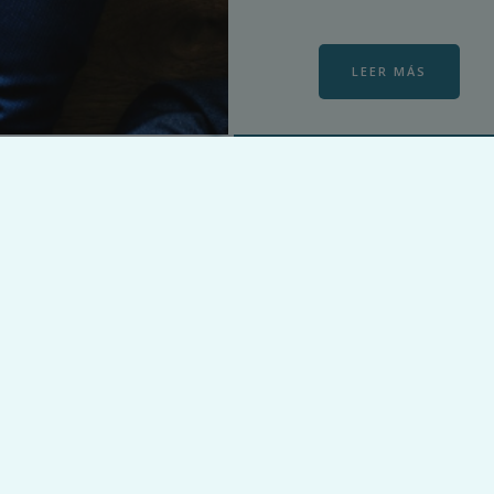
LEER MÁS
Gestión Contable
INFORMACION
FINANCIERA
PRECISA PARA EL
EXITO DE TU
NEGOCIO
No solo registramos
facturas; transformamos
tus datos en una
herramienta estratégica
para la toma de
decisiones. Diseñamos
planes de cuentas
personalizados y