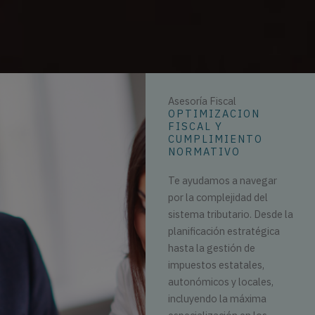
Asesoría Fiscal
OPTIMIZACION
FISCAL Y
CUMPLIMIENTO
NORMATIVO
Te ayudamos a navegar
por la complejidad del
sistema tributario. Desde la
planificación estratégica
hasta la gestión de
impuestos estatales,
autonómicos y locales,
incluyendo la máxima