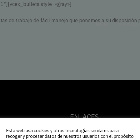
″][vcex_bullets style=»gray»]
as de trabajo de fácil manejo que ponemos a su disposición p
Inicio
Servicios
ENLACES
Esta web usa cookies y otras tecnologías similares para
Inicio
recoger y procesar datos de nuestros usuarios con el propósito