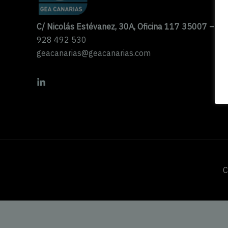
C/ Nicolás Estévanez, 30A, Oficina 117 35007 – La
928 492 530
geacanarias@geacanarias.com
C